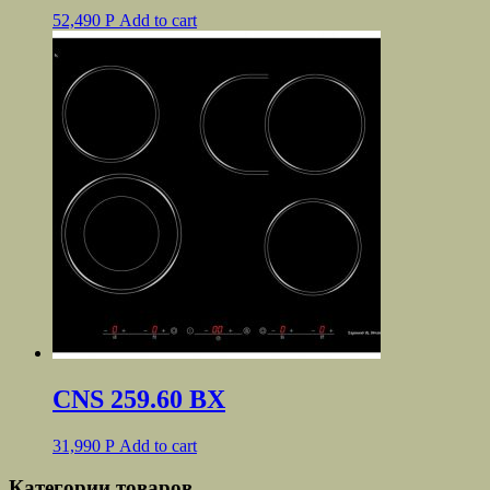
52,490
Р
Add to cart
CNS 259.60 BХ
31,990
Р
Add to cart
Категории товаров