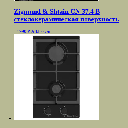
Zigmund & Shtain CN 37.4 B
стеклокерамическая поверхность
17,990
Р
Add to cart