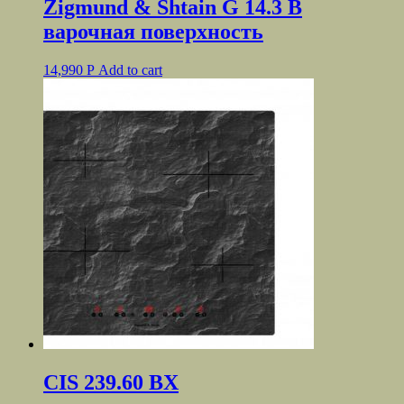
Zigmund & Shtain G 14.3 B
варочная поверхность
14,990
Р
Add to cart
CIS 239.60 BХ