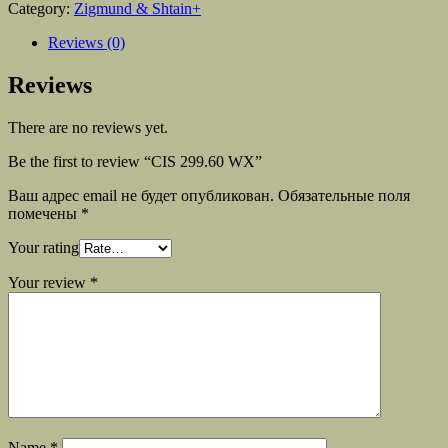
Category:
Zigmund & Shtain+
Reviews (0)
Reviews
There are no reviews yet.
Be the first to review “CIS 299.60 WX”
Ваш адрес email не будет опубликован.
Обязательные поля
помечены
*
Your rating
Your review
*
Name
*