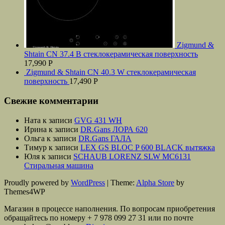
Zigmund &
Shtain CN 37.4 B стеклокерамическая поверхность
17,990
Р
Zigmund & Shtain CN 40.3 W стеклокерамическая
поверхность
17,490
Р
Свежие комментарии
Ната
к записи
GVG 431 WH
Ирина
к записи
DR.Gans ЛОРА 620
Ольга
к записи
DR.Gans ГАЛА
Тимур
к записи
LEX GS BLOC P 600 BLACK вытяжка
Юля
к записи
SCHAUB LORENZ SLW MС6131
Стиральная машина
Proudly powered by
WordPress
|
Theme:
Alpha Store
by
Themes4WP
Магазин в процессе наполнения. По вопросам приобретения
обращайтесь по номеру + 7 978 099 27 31 или по почте