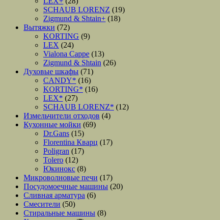
LEX+
(28)
SCHAUB LORENZ
(19)
Zigmund & Shtain+
(18)
Вытяжки
(72)
KORTING
(9)
LEX
(24)
Vialona Cappe
(13)
Zigmund & Shtain
(26)
Духовые шкафы
(71)
CANDY*
(16)
KORTING*
(16)
LEX*
(27)
SCHAUB LORENZ*
(12)
Измельчители отходов
(4)
Кухонные мойки
(69)
Dr.Gans
(15)
Florentina Кварц
(17)
Poligran
(17)
Tolero
(12)
Юкинокс
(8)
Микроволновые печи
(17)
Посудомоечные машины
(20)
Сливная арматура
(6)
Смесители
(50)
Стиральные машины
(8)