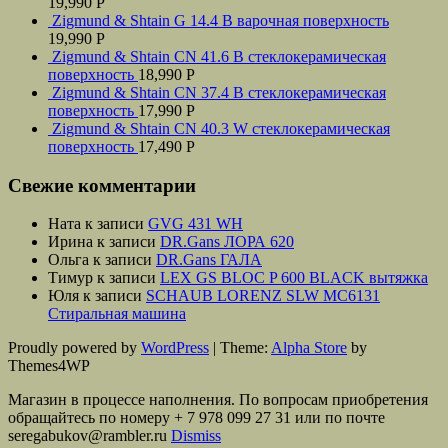
19,990
Р
Zigmund & Shtain G 14.4 B варочная поверхность
19,990
Р
Zigmund & Shtain CN 41.6 B стеклокерамическая
поверхность
18,990
Р
Zigmund & Shtain CN 37.4 B стеклокерамическая
поверхность
17,990
Р
Zigmund & Shtain CN 40.3 W стеклокерамическая
поверхность
17,490
Р
Свежие комментарии
Ната
к записи
GVG 431 WH
Ирина
к записи
DR.Gans ЛОРА 620
Ольга
к записи
DR.Gans ГАЛА
Тимур
к записи
LEX GS BLOC P 600 BLACK вытяжка
Юля
к записи
SCHAUB LORENZ SLW MС6131
Стиральная машина
Proudly powered by
WordPress
|
Theme:
Alpha Store
by
Themes4WP
Магазин в процессе наполнения. По вопросам приобретения
обращайтесь по номеру + 7 978 099 27 31 или по почте
seregabukov@rambler.ru
Dismiss