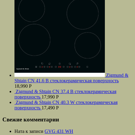
Zigmund &
Shtain CN 41.6 B стеклокерамическая поверхность
18,990
Р
Zigmund & Shtain CN 37.4 B стеклокерамическая
поверхность
17,990
Р
Zigmund & Shtain CN 40.3 W стеклокерамическая
поверхность
17,490
Р
Свежие комментарии
Ната
к записи
GVG 431 WH