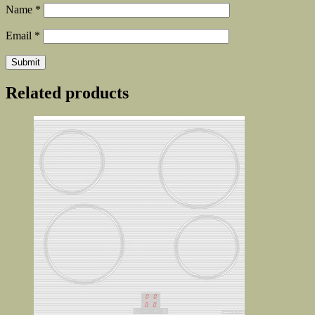
Name
*
Email
*
Related products