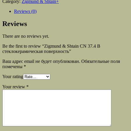
Category:
Zigmund & Shtain+
Reviews (0)
Reviews
There are no reviews yet.
Be the first to review “Zigmund & Shtain CN 37.4 B
стеклокерамическая поверхность”
Ваш адрес email не будет опубликован.
Обязательные поля
помечены
*
Your rating
Your review
*