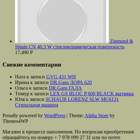
Zigmund &
Shtain CN 40.3 W стеклокерамическая поверхность
17,490
Р
Свежие комментарии
Ната
к записи
GVG 431 WH
Ирина
к записи
DR.Gans ЛОРА 620
Ольга
к записи
DR.Gans ГАЛА
Тимур
к записи
LEX GS BLOC P 600 BLACK вытяжка
Юля
к записи
SCHAUB LORENZ SLW MС6131
Стиральная машина
Proudly powered by
WordPress
|
Theme:
Alpha Store
by
Themes4WP
Магазин в процессе наполнения. По вопросам приобретения
обращайтесь по номеру + 7 978 099 27 31 или по почте